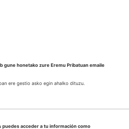
maileak
eb gune honetako zure Eremu Pribatuan emaile
oan ere gestio asko egin ahalko dituzu.
www.izenpe.eus/bakq/eu/
VA puedes acceder a tu información como