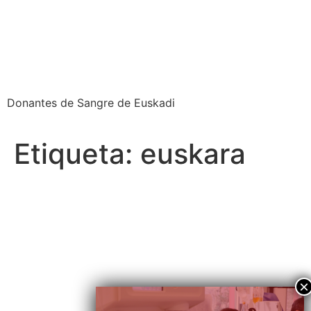
Euskadiko Odol
Emaileak
Donantes de Sangre de Euskadi
Etiqueta:
euskara
Arabako Odol Emaileak eta
TGEEZ-ko langileak 22.
KORRIKAN – HITZEKIN |
Donantes de Sangre de
Álava y trabajadores/as del