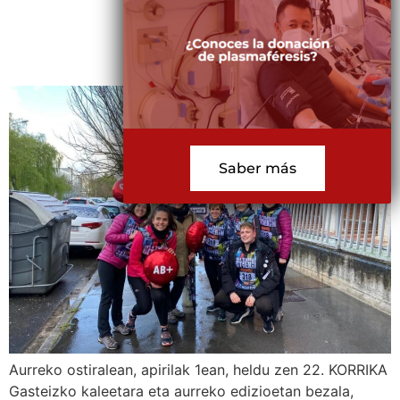
CVTTH en la KORRIKA 22 –
HITZEKIN
Saber más
Aurreko ostiralean, apirilak 1ean, heldu zen 22. KORRIKA
Gasteizko kaleetara eta aurreko edizioetan bezala,