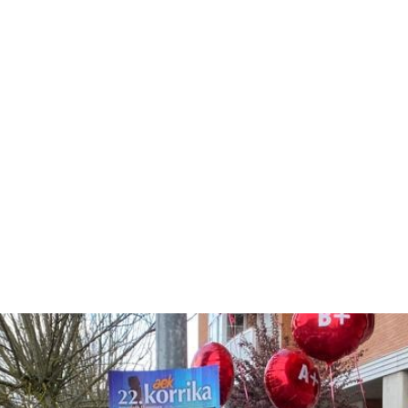
maileak
 eta TGEEZ-ko langileak 22.
 Álava y trabajadores/as de