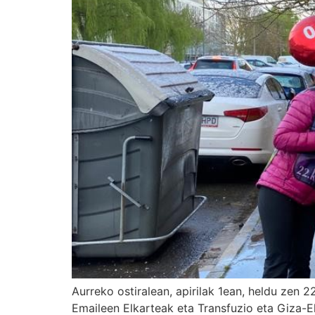
Aurreko ostiralean, apirilak 1ean, heldu zen
Emaileen Elkarteak eta Transfuzio eta Giza-