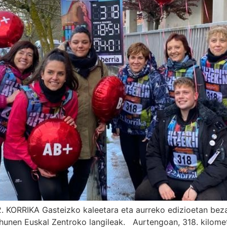
 22. KORRIKA Gasteizko kaleetara eta aurreko edizioetan be
Ehunen Euskal Zentroko langileak. Aurtengoan, 318. kilome