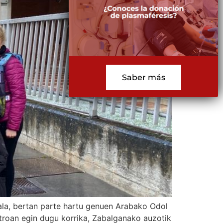
Saber más
zala, bertan parte hartu genuen Arabako Odol
troan egin dugu korrika, Zabalganako auzotik