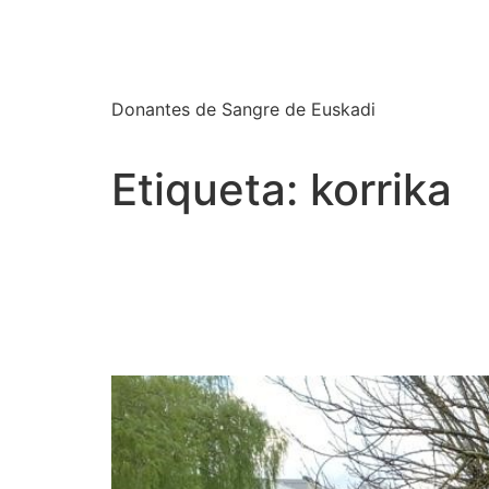
Euskadiko Odol E
Donantes de Sangre de Euskadi
Etiqueta:
korrika
Arabako Odol Emaileak
Donantes de Sangre de
22 – HITZEKIN