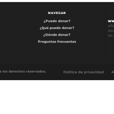
NAVEGAR
ww
¿Puedo donar?
ofi
¿Qué puedo donar?
don
¿Dónde donar?
de
Preguntas frecuentes
s los derechos reservados.
Política de privacidad
A