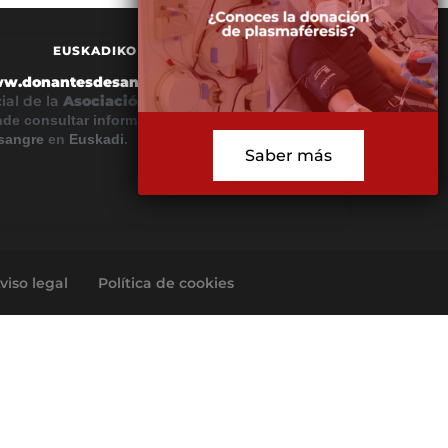
EUSKADIKO ODOL EMAILEAK
w.donantesdesangre.eus
es el sitio web
cial de la
Asociación de
Donantes
de
Euskadi
,
de consultar información acerca de la donación
sangre
en
Euskadi
.
Saber más
viso legal
Política de cookies