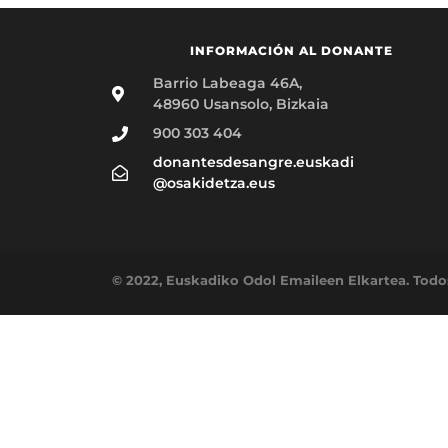
INFORMACIÓN AL DONANTE
Barrio Labeaga 46A,
48960 Usansolo, Bizkaia
900 303 404
donantesdesangre.euskadi
@osakidetza.eus
© 2022, Euskadiko Odol Emaileen Elkartea. Todo