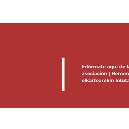
INICIO
BLOG
Á
Infórmate aquí de l
asociación | Hement
elkartearekin lotut