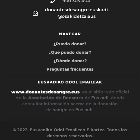
900 303 404
donantesdesangre.euskadi
@osakidetza.eus
NAVEGAR
¿Puedo donar?
¿Qué puedo donar?
¿Dónde donar?
Preguntas frecuentes
EUSKADIKO ODOL EMAILEAK
www.donantesdesangre.eus
es el sitio web oficial
de la
Asociación de
Donantes
de
Euskadi
, donde
consultar información acerca de la donación
de
sangre
en
Euskadi
.
© 2022, Euskadiko Odol Emaileen Elkartea. Todos los
derechos reservados.