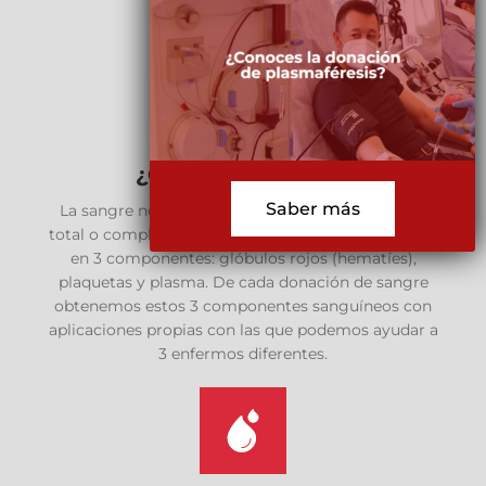
¿Qué es la sangre?
Saber más
La sangre no es un fluido, es un tejido. La sangre
total o completa tras un fraccionamiento, se separa
en 3 componentes: glóbulos rojos (hematíes),
plaquetas y plasma. De cada donación de sangre
obtenemos estos 3 componentes sanguíneos con
aplicaciones propias con las que podemos ayudar a
3 enfermos diferentes.