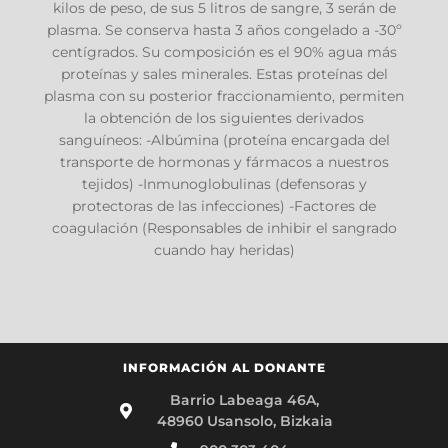
kilos de peso, de sus 5 litros de sangre, 3 serán de
plasma. Se conserva hasta 3 años congelado a -30º
centígrados. Su composición es el 90% agua más
proteínas y sales minerales. Estas proteínas del
plasma con su posterior fraccionamiento, permiten
la obtención de los siguientes derivados
sanguíneos: -Albúmina (proteína encargada del
transporte de hormonas y fármacos a nuestros
tejidos) -Inmunoglobulinas (defensoras y
protectoras de las infecciones) -Factores de
coagulación (Responsables de inhibir el sangrado
cuando hay heridas)
INFORMACIÓN AL DONANTE
Barrio Labeaga 46A,
48960 Usansolo, Bizkaia