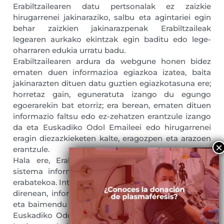
Erabiltzailearen datu pertsonalak ez zaizkie
hirugarrenei jakinaraziko, salbu eta agintariei egin
behar zaizkien jakinarazpenak Erabiltzaileak
legearen aurkako ekintzak egin baditu edo lege-
oharraren edukia urratu badu.
Erabiltzailearen ardura da webgune honen bidez
ematen duen informazioa egiazkoa izatea, baita
jakinarazten dituen datu guztien egiazkotasuna ere;
horretaz gain, eguneratuta izango du egungo
egoerarekin bat etorriz; era berean, ematen dituen
informazio faltsu edo ez-zehatzen erantzule izango
da eta Euskadiko Odol Emaileei edo hirugarrenei
eragin diezazkieketen kalte, eragozpen eta arazoen
erantzule.
Hala ere, Erabiltzaileak kontuan izan behar du
sistema informatikoen segurtasuna ez dela inoiz
erabatekoa. Internet bidez datu pertsonalak ematen
direnean, informazio hori bere baimenik gabe jaso
eta baimendu gabeko hirugarrenek trata dezakete.
Euskadiko Odol Emaileek uko egiten diote ekintza