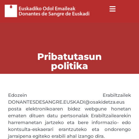
Pribatutasun
politika
Edozein Erabiltzailek
DONANTESDESANGRE.EUSKADI@osakidetza.eus
posta elektronikoaren bidez webgune honetan
ematen dituen datu pertsonalak Erabiltzailearekin
harremanetan jartzeko eta bere informazio- edo
kontsulta-eskaerari erantzuteko eta ondorengo
jarraipena egiteko erabili ahal izango dira.