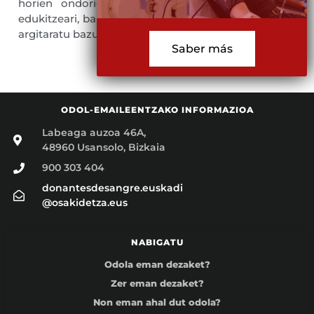
horien ondorioen gaineko edozein erantzukizun
edukitzeari, baldin eta informazioa bere borondatez
argitaratu bazuen.
Saber más
ODOL-EMAILEENTZAKO INFORMAZIOA
Labeaga auzoa 46A,
48960 Usansolo, Bizkaia
900 303 404
donantesdesangre.euskadi
@osakidetza.eus
NABIGATU
Odola eman dezaket?
Zer eman dezaket?
Non eman ahal dut odola?