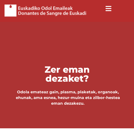
Zer eman
dezaket?
Odola emateaz gain, plasma, plaketak, organoak,
ehunak, ama esnea, hezur-muina eta zilbor-hestea
eman dezakezu.