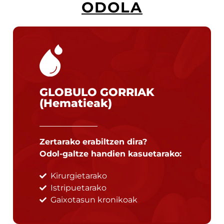
ODOLA
GLOBULO GORRIAK
(Hematieak)
Zertarako erabiltzen dira?
Odol-galtze handien kasuetarako:
Kirurgietarako
Istripuetarako
Gaixotasun kronikoak