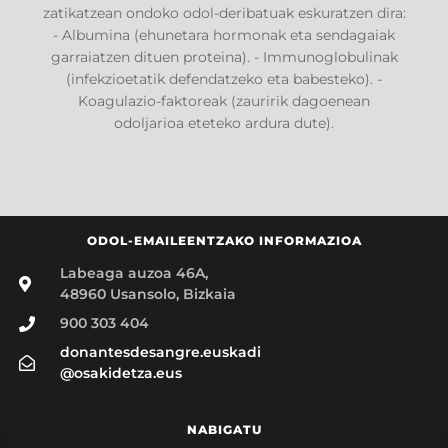
zatikatzean ondoko odol-deribatuak eskuratzen dira:
- Albumina (ehunetara hormonak eta sendagaiak
garraiatzen dituen proteina). - Immunoglobulinak
(infekzioetatik defendatzeko eta babesteko). -
Koagulazio-faktoreak (zauririk dagoenean
odoljarioa eteteko ardura dute).
ODOL-EMAILEENTZAKO INFORMAZIOA
Labeaga auzoa 46A,
48960 Usansolo, Bizkaia
900 303 404
donantesdesangre.euskadi
@osakidetza.eus
NABIGATU