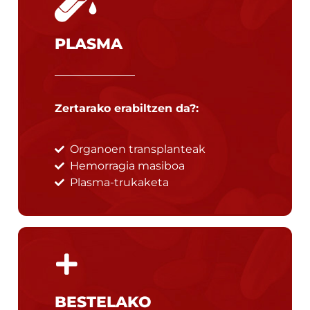
PLASMA
Zertarako erabiltzen da?:
Organoen transplanteak
Hemorragia masiboa
Plasma-trukaketa
BESTELAKO