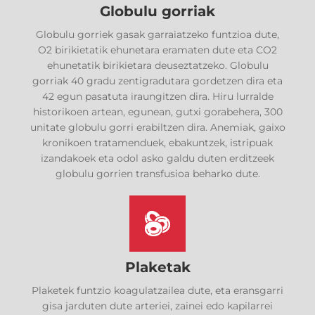
Globulu gorriak
Globulu gorriek gasak garraiatzeko funtzioa dute,
O2 birikietatik ehunetara eramaten dute eta CO2
ehunetatik birikietara deuseztatzeko. Globulu
gorriak 40 gradu zentigradutara gordetzen dira eta
42 egun pasatuta iraungitzen dira. Hiru lurralde
historikoen artean, egunean, gutxi gorabehera, 300
unitate globulu gorri erabiltzen dira. Anemiak, gaixo
kronikoen tratamenduek, ebakuntzek, istripuak
izandakoek eta odol asko galdu duten erditzeek
globulu gorrien transfusioa beharko dute.
Plaketak
Plaketek funtzio koagulatzailea dute, eta eransgarri
gisa jarduten dute arteriei, zainei edo kapilarrei